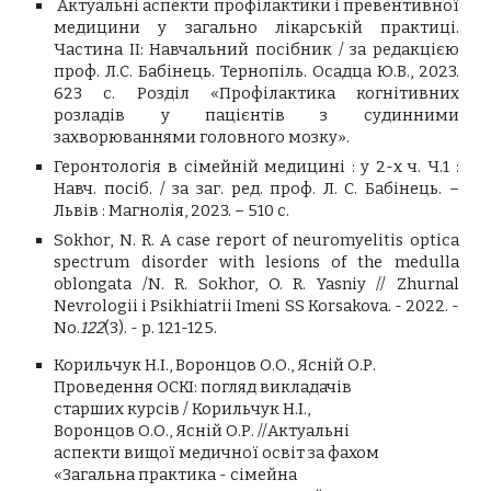
Актуальні аспекти профілактики і превентивної
медицини у загально лікарській практиці.
Частина ІІ: Навчальний посібник / за редакцією
проф. Л.С. Бабінець. Тернопіль. Осадца Ю.В., 2023.
623 с. Розділ «Профілактика когнітивних
розладів у пацієнтів з судинними
захворюваннями головного мозку».
Геронтологія в сімейній медицині : у 2-х ч. Ч.1 :
Навч. посіб. / за заг. ред. проф. Л. С. Бабінець. –
Львів : Магнолія, 2023. – 510 с.
Sokhor, N. R. A case report of neuromyelitis optica
spectrum disorder with lesions of the medulla
oblongata /N. R. Sokhor, O. R. Yasniy
//
Zhurnal
Nevrologii i Psikhiatrii Imeni SS Korsakova. - 2022. -
No.
122
(3). -
р.
121-125.
Корильчук Н.І., Воронцов О.О., Ясній О.Р.
Проведення ОСКІ: погляд викладачів
старших курсів /
Корильчук Н.І.,
Воронцов О.О., Ясній О.Р. //
Актуальні
аспекти вищої медичної освіт за фахом
«Загальна практика - сімейна