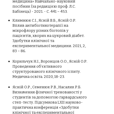
медицина» Навчально-науковий
посібник (за редакцією проф. Л.С.
Бабінець) - 2021. - С. 441 – 453.
Климнюк С.І., Ясній В.Б., Ясній О.Р.
Вплив антибіотикотерапії на
мікрофлору різних біотопів у
пацієнтів, хворих на цукровий діабет.
Здобутки клінічної та
експериментальної медицини. 2021, 2,
83 – 86.
Корильчук Н.І., Воронцов О.О., Ясній О.Р.
Проведення об’єктивного
структурованого клінічного іспиту.
Медична освіта. 2020, 18-23.
Ясній О.Р., Семенюк Р.В., Насалик Р.Б.
Визначення фізичної тренованості у
студентів за допомогою гарвардського
степ-тесту. Підсумкова LXІI науково-
практична конференція «Здобутки
клінічної та експериментальної