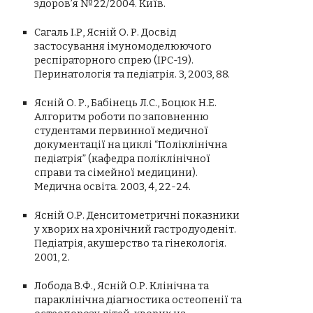
здоров’я №22/2004. Київ.
Сагаль І.Р, Ясній О. Р. Досвід
застосування імуномоделюючого
респіраторного спрею (ІРС-19).
Перинатологія та педіатрія. 3, 2003, 88.
Ясній О. Р., Бабінець Л.С., Боцюк Н.Е.
Алгоритм роботи по заповненню
студентами первинної медичної
документації на циклі “Поліклінічна
педіатрія” (кафедра поліклінічної
справи та сімейної медицини).
Медична освіта. 2003, 4, 22-24.
Ясній О.Р. Денситометричні показники
у хворих на хронічний гастродуоденіт.
Педіатрія, акушерство та гінекологія.
2001, 2.
Лобода В.Ф., Ясній О.Р. Клінічна та
параклінічна діагностика остеопенії та