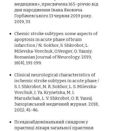
медицини», присвячена 165-річчю від
дня народження Івана Яковича
Горбачевського 13 червня 2019 року.
2019, 33.
Сhemic stroke subtypes: some aspects of
apoptosis in acute phase of brain
infarction / N. Sokhor, S. Shkrobot, L.
Milevska-Vovchuk, O.Venger, O. Yasniy.
Romanian Journal of Neurology. 2019,
18(4), 191-199.
Clinical neurological characteristics of
ischemic stroke subtypes in acute phase /
S. I. Shkrobot, N. R. Sokhor, L. S. Milevska-
Vovchuk, I. Ya. Krynetska, M. I.
Marushchak, L. V. Shkrobot, O. R. Yasnij.
Запоріжський медичний журнал. 2018,
20(1), 41-46.
Псевдоабдомінальний синдром у
практиці лікаря загальної практики