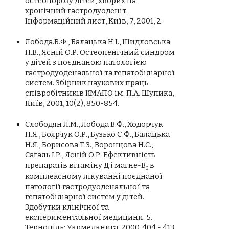
остеопорозу дітей, хворих на
хронічний гастродуоденіт.
Інформаційний лист, Київ, 7, 2001, 2.
Лобода.В.Ф., Балацька Н.І., Шидловська
Н.В., Ясній О.Р. Остеопенічний синдром
у дітей з поєднаною патологією
гастродуоденальної та гепатобіліарної
систем. Збірник наукових праць
співробітників КМАПО ім. П.А. Шупика,
Київ, 2001, 10(2), 850-854.
Слободян Л.М., Лобода В.Ф., Ходорчук
Н.Я., Боярчук О.Р., Бузько Є.Ф., Балацька
Н.Я., Борисова Т.З., Воронцова Н.С.,
Сагаль І.Р., Ясній О.Р. Ефективність
препаратів вітаміну Д і магне-В
в
6
комплексному лікуванні поєднаної
патології гастродуоденальної та
гепатобіліарної систем у дітей.
Здобутки клінічної та
експериментальної медицини. 5.
Тернопіль: Укрмедкнига, 2000, 404 - 413.