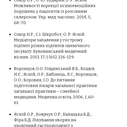
Можливості корекції психоемоційних
порушень у пацієнтів із розсіяним
склерозом. Укр. мед. часопис. 2014, 5,
68-70.
Сохор Н.Р., С.І. Шкробот, О. Р. Ясній.
Медіатори запалення у гострому
підтипі різних підтипів ішемічного
інсульту. Буковинський медичний
вісник. 2013, 17, 1 (65), 126-129.
Воронцов О.О. Гощинський В.Б., Боцюк
Н.Є., Ясній, О.Р.; Бабінець, Л.С.; Воронцов,
О.О.; Боровик, І.О. До питання
підготовки лікарів загальної практики
загальної практики – сімейної
медицини. Медична освіта. 2006, 1, 60-
61.
Ясній О.Р., Боярчук О.Р., Балацька Б.Д.,
Фіра Б.Д. Лікування хворих на
хронічний гастродуоденіт з