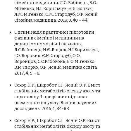
сімейної медицини. Л.С. Бабінець, Б.О.
Мігенько, Н.І. Корильчук, Н.Є. Боцюк,
Л.М. Мігенько, Є.М. Стародуб, О.Р. Ясній.
Сімейна медицина. 2018, 3, 40 – 44.
Оптимізація практичної підготовки
фахівців сімейної медицини на
додипломному рівні навчання.
Л.С.Бабінець, Н.Є. Боцюк, Н.І.Корильчук,
І.О. Боровик, Є.М.Стародуб, О.О.
Воронцов, С.С.Рябоконь, Б.О.Мігенько,
В.М.Творко, О.Р. Ясній. Медична освіта.
2017, 4, 5 – 8.
Сохор Н.Р., Шкробот С.І., Ясній О. Р. Вміст
стабільних метаболітів оксиду азоту та
ендотеліну-1 при різних підтипах
ішемічного інсульту. Вісник наукових
досліджень. 2016, 1, 84-88.
Сохор Н.Р., Шкробот С.І., Ясній О.Р. Вміст
стабільних метаболітів оксиду азоту та