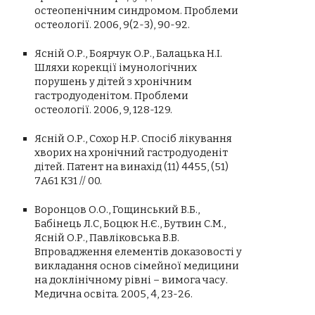
остеопенічним синдромом. Проблеми
остеології. 2006, 9(2-3), 90-92.
Ясній О.Р., Боярчук О.Р., Балацька Н.І.
Шляхи корекції імунологічних
порушень у дітей з хронічним
гастродуоденітом. Проблеми
остеології. 2006, 9, 128-129.
Ясній О.Р., Сохор Н.Р. Спосіб лікування
хворих на хронічний гастродуоденіт
дітей. Патент на винахід (11) 4455, (51)
7А61 К31 // 00.
Воронцов О.О., Гощинський В.Б.,
Бабінець Л.С, Боцюк Н.Є., Бутвин С.М.,
Ясній О.Р., Павліковська В.В.
Впровадження елементів доказовості у
викладання основ сімейної медицини
на доклінічному рівні – вимога часу.
Медична освіта. 2005, 4, 23-26.