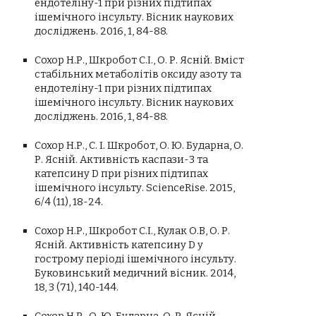
ендотеліну-1 при різних підтипах
ішемічного інсульту. Вісник наукових
досліджень. 2016, 1, 84-88.
Сохор Н.Р., Шкробот С.І., О. Р. Ясній. Вміст
стабільних метаболітів оксиду азоту та
ендотеліну-1 при різних підтипах
ішемічного інсульту. Вісник наукових
досліджень. 2016, 1, 84-88.
Сохор Н.Р., С. І. Шкробот, О. Ю. Бударна, О.
Р. Ясній. Активність каспази-3 та
катепсину D при різних підтипах
ішемічного інсульту. ScienceRise. 2015,
6/4 (11), 18-24.
Сохор Н.Р., Шкробот С.І., Кулак О.В, О. Р.
Ясній. Активність катепсину D у
гострому періоді ішемічного інсульту.
Буковинський медичний вісник. 2014,
18, 3 (71), 140-144.
Сохор Н.Р., О. Ю. Бударна, О. Р. Ясній.