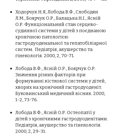
Ходорчук Н.Я, Лобода В.Ф., Слободян
Л.М., Боярчук О.Р., Балацька Н.І., Ясній
О.Р. Функціональний стан серцево-
судинної системи у дітей з поєднаною
хронічною патологією
гастродуоденальної та гепатобіліарної
систем. Педіатрія, акушерство та
гінекологія. 2000, 2, 70-71.
Лобода В.Ф., Ясній О.Р., Боярчук О.Р.
Значення різних факторів при
формуванні кісткової системи у дітей,
хворих на хронічний гастродуоденіт.
Буковинський медичний вісник. 2000,
1-2, 73-76.
Лобода В.Ф., Ясній О.Р. Остеопатії у
дітей з хронічними гастродуоденітами.
Педіатрія, акушерство та гінекологія.
2000, 2, 29-31.