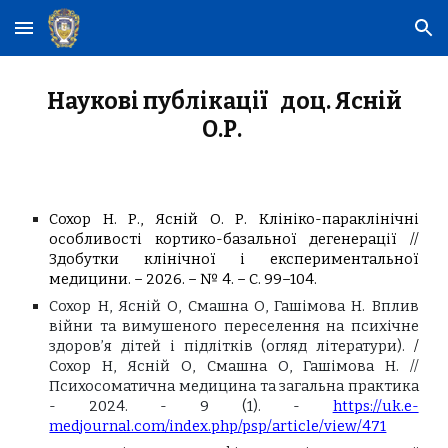
Skip to main content
Skip to navigation
Наукові публікації доц. Ясній
О.Р.
Сохор Н. Р., Ясній О. Р. Клініко-параклінічні
особливості кортико-базальної дегенерації //
Здобутки клінічної і експериментальної
медицини. – 2026. – № 4. – С. 99–104.
Сохор Н, Ясній О, Смашна О, Гашімова Н. Вплив
війни та вимушеного переселення на психічне
здоров’я дітей і підлітків
(огляд літератури).
/
Сохор Н, Ясній О, Смашна О, Гашімова Н. //
Психосоматична медицина та загальна практика
- 2024.
-
9 (1). -
https://uk.e-
medjournal.com/index.php/psp/article/view/471