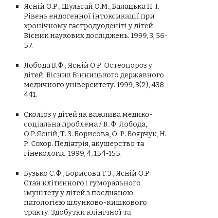
Ясній О.Р., Шульгай О.М., Балацька Н. І.
Рівень ендогенної інтоксикації при
хронічному гастродуоденіті у дітей.
Вісник наукових досліджень. 1999, 3, 56-
57.
Лобода В.Ф., Ясній О.Р. Остеопороз у
дітей. Вісник Вінницького державного
медичного університету. 1999, 3(2), 438 -
441.
Сколіоз у дітей як важлива медико-
соціальна проблема / В. Ф. Лобода,
О.Р.Ясній, Т. З. Борисова, О. Р. Боярчук, Н.
Р. Сохор. Педіатрія, акушерство та
гінекологія. 1999, 4, 154-155.
Бузько Є.Ф., Борисова Т.З., Ясній О.Р.
Стан клітинного і гуморального
імунітету у дітей з поєднаною
патологією шлунково-кишкового
тракту. Здобутки клінічної та