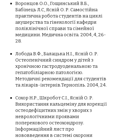
Воронцов О.О., Гощинський В.Б.,
Бабінець Л.С, Ясній О. Р. Самостійна
практична робота студентів на циклі
акушерства та гінекології кафедри
поліклінічної справи та сімейної
медицини. Медична освіта. 2004, 4, 26-
28.
Лобода В.Ф., Балацька Н.І., Ясній О. Р.
Остеопенічний синдром у дітей з
хронічною гастродуоденальною та
гепатобіліарною патологією.
Методичні рекомендації для студентів
та лікарів-інтернів.Тернопіль. 2004, 24.
Сохор Н.Р., Шкробот С.І., Ясній О. Р.
Використання кальцеміну для корекції
остеодефіцитних змін у хворих з
неврологічними проявами
поперекового остеохондрозу.
Інформаційний лист про
нововведення в системі охорони