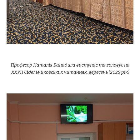
Професор Наталія Банадига виступає та головує на
ХХУІІ Сідельниковських читаннях, вересень (2025 рік)