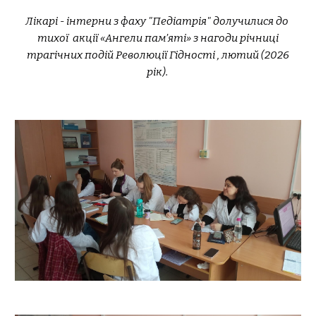
Лікарі - інтерни з фаху "Педіатрія" долучилися до
тих
ої
акці
ї
«Ангели пам’яті»
з нагоди річниці
трагічних подій Революції Гідності , лютий (2026
рік).