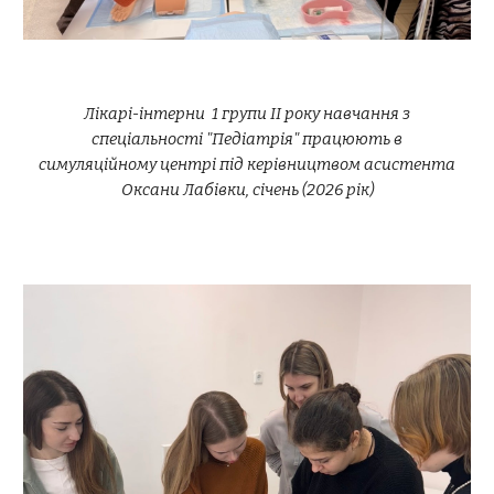
Лікарі-інтерни 1 групи ІІ року навчання з
спеціальності "Педіатрія" працюють в
симуляційному центрі під керівництвом асистента
Оксани Лабівки,
січ
ень (202
6
рік)