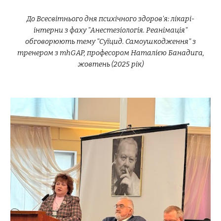
До Всесвітнього дня психічного здоров'я: лікарі-
інтерни з фаху "Анестезіологія. Реанімація"
обговорюють тему "Суїцид. Самоушкодження" з
тренером з mhGAP, професором Наталією Банадига,
жовтень (2025 рік)