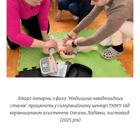
Лікарі-інтерни з фаху "Медицина невідкладних
станів" працюють у симуляційному центрі ТНМУ під
керівництвом асистента Оксани Лабівки, листопад
(2025 рік)