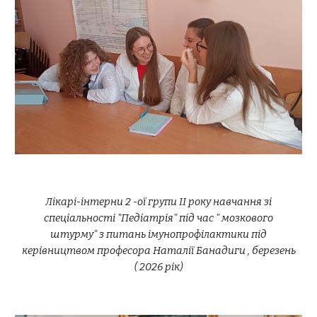
Лікарі-інтерни 2 -ої групи ІІ року навчання зі
спеціальності "Педіатрія" під час " мозкового
штурму" з питань імунопрофілактики під
керівництвом професора Наталії Банадиги , березень
( 2026 рік)