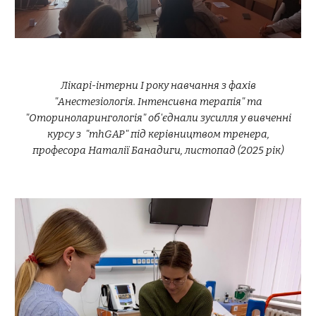
Лікарі-інтерни І року навчання з фахів
"Анестезіологія. Інтенсивна терапія" та
"Оториноларингологія" об'єднали зусилля у вивченні
курсу з "mhGAP" під керівництвом тренера,
професора Наталії Банадиги, листопад (2025 рік)