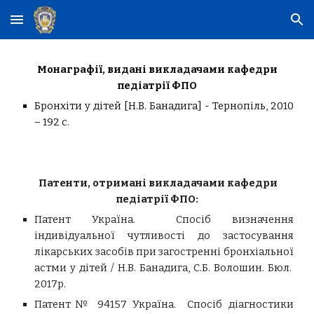
Skip to main content
Skip to navigation
Монаграфії, видані викладачами кафедри
педіатрії ФПО
Бронхіти у дітей [
Н.В. Банадига
] - Тернопіль, 2010
– 192 с.
Патенти, отримані викладачами кафедри
педіатрії ФПО:
Патент Україна.
Спосіб визначення
індивідуальної чутливості до застосування
лікарських засобів при загостренні бронхіальної
астми у дітей / Н.В.
Банадига, С.Б. Волошин. Бюл.
2017р.
Патент
№ 94157 Україна.
Спосіб діагностики