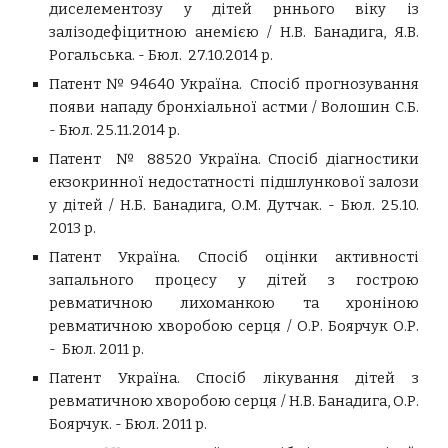
диселементозу у дітей рннього віку із
залізодефіцитною анемією / Н.В.
Банадига, Я.В.
Рогальська. - Бюл. 27.10.2014 р.
Патент
№ 94640 Україна.
Спосіб прогнозування
появи нападу бронхіальної астми /
Волошин С.Б.
- Бюл. 25.11.2014 р.
Патент
№ 88520 Україна. Спосіб діагностики
екзокринної недостатності підшлункової залози
у дітей / Н
.Б. Банадига, О.М. Дутчак. - Бюл. 25.10.
2013 р.
Патент
Україна. Спосіб оцінки активності
запального процесу у дітей з гострою
ревматичною лихоманкою та хроніною
ревматичною хворобою серця /
О.Р. Боярчук О.Р.
- Бюл. 2011 р.
Патент
Україна. Спосіб лікування дітей з
ревматичною хворобою серця / Н.В.
Банадига, О.Р.
Боярчук. - Бюл. 2011 р.